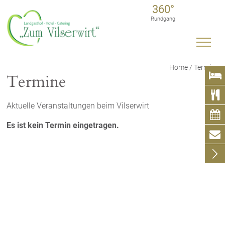
360°
Rundgang
Home
/
Termine

Termine

Aktuelle Veranstaltungen beim Vilserwirt

Es ist kein Termin eingetragen.

