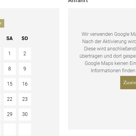
Anfahrt

Wir verwenden Google M
SA
SO
Nach der Aktivierung wir
Diese wird anschließend
1
2
übertragen und dort gespe
Google Maps keinen Ein
8
9
Informationen finden
Zusti
15
16
22
23
29
30