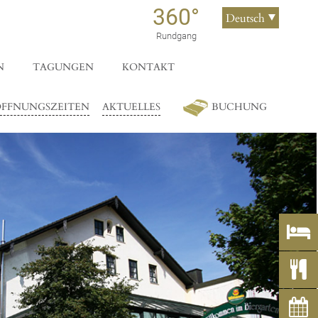
360°
Deutsch
English
Rundgang
N
TAGUNGEN
KONTAKT
FFNUNGSZEITEN
AKTUELLES
BUCHUNG


