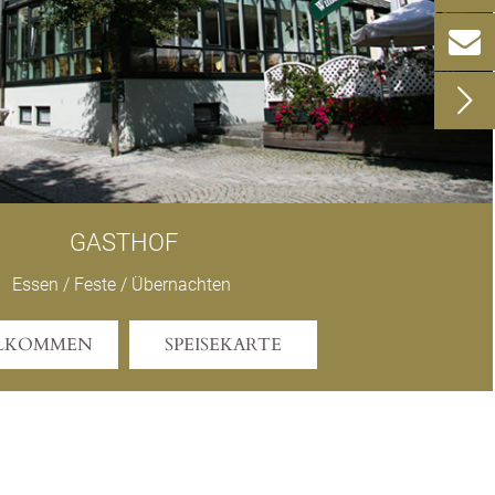


GASTHOF
Essen / Feste / Übernachten
LKOMMEN
SPEISEKARTE