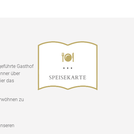
geführte Gasthof
inner über
ier das
verwöhnen zu
unseren