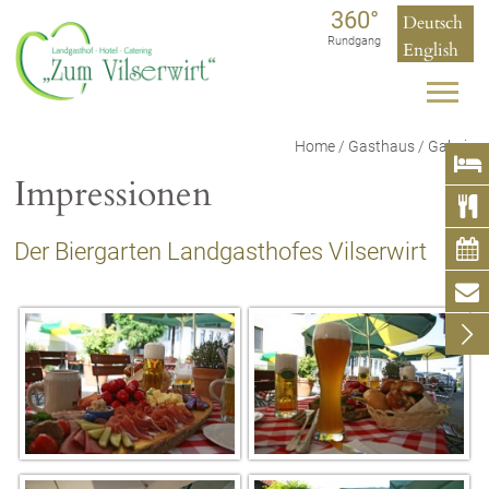
360°
Deutsch
Rundgang
English
Home
/
Gasthaus
/
Galerie

Impressionen


Der Biergarten Landgasthofes Vilserwirt

