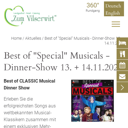
360°
Deutsch
Rundgang
English
Home
/
Aktuelles
/ Best of "Special" Musicals - Dinner-Show 13. +

14.11.2026
Best of "Special" Musicals -

Dinner-Show 13. + 14.11.2026


Best of CLASSIC Musical

Dinner Show
Erleben Sie die
erfolgreichsten Songs aus
weltbekannten Musical-
Klassikern zusammen mit
einem exklusiven Mehr-