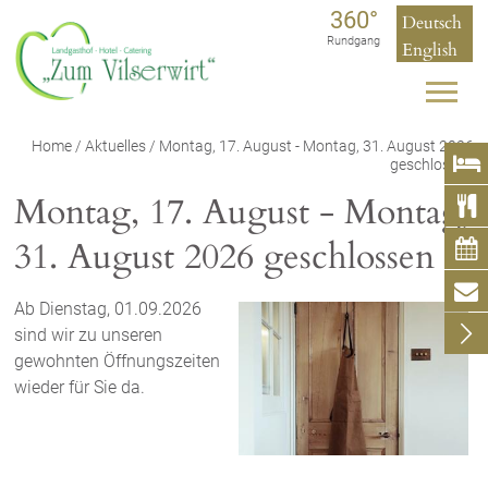
360°
Deutsch
Rundgang
English
Home
/
Aktuelles
/ Montag, 17. August - Montag, 31. August 2026

geschlossen
Montag, 17. August - Montag,

31. August 2026 geschlossen


Ab Dienstag, 01.09.2026

sind wir zu unseren
gewohnten Öffnungszeiten
wieder für Sie da.